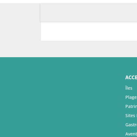
ACC
Îles
Plage
Patri
Sites
Gast
Avent