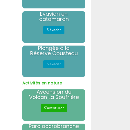
Évasion en
catamaran
S'évader
Plongée à la
Réserve Cousteau
S'évader
Activités en nature
Ascension du
Volcan La Soufrière
S'aventurer
Parc accrobranche