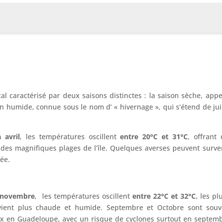
al caractérisé par deux saisons distinctes : la saison sèche, appe
on humide, connue sous le nom d’ « hivernage », qui s’étend de ju
 avril
, les températures oscillent
entre 20°C et 31°C
, offrant 
r des magnifiques plages de l’île. Quelques averses peuvent surven
ée.
à novembre
, les températures oscillent
entre 22°C et 32°C
, les pl
evient plus chaude et humide. Septembre et Octobre sont souv
ux en Guadeloupe, avec un risque de cyclones surtout en septemb