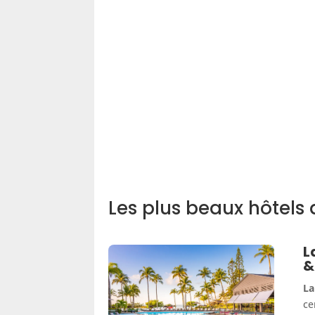
Les plus beaux hôtels
L
&
La
c