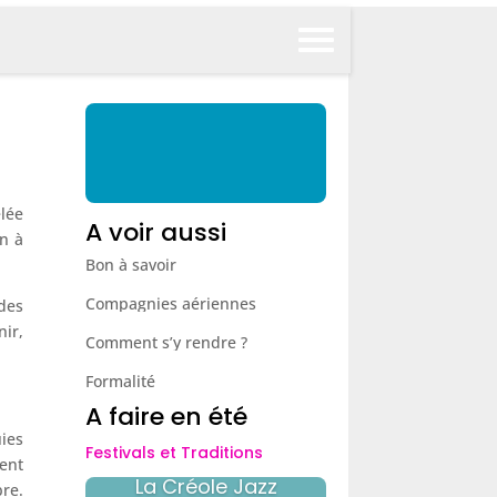
lée
A voir aussi
in à
Bon à savoir
Compagnies aériennes
des
ir,
Comment s’y rendre ?
Formalité
A faire en été
uies
Festivals et Traditions
ent
La Créole Jazz
re.