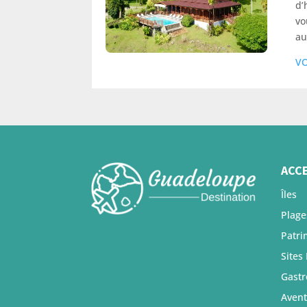
d’
vo
au
VO
ACC
Îles
Plage
Patri
Sites
Gast
Avent