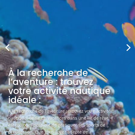
À la recherche de
l’aventure : trouvez
votre activité nautique
idéale :
À la recherche de l’aventure : trouvez votre activité
nautique idéale En vacances dans une île de rêve, il
est toujours possible de pratiquer ses sports de
prédilection. Que vous soyez adepte de...